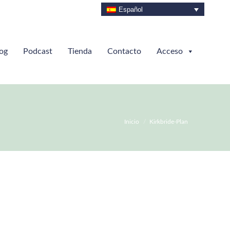
Español
og
Podcast
Tienda
Contacto
Acceso
Estás aquí:
Inicio
Kirkbride-Plan