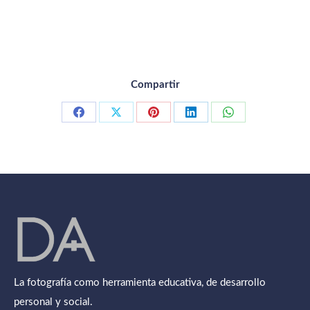
Compartir
Compartir
Compartir
Compartir
Compartir
Compartir
con
con
con
con
con
Facebook
X
Pinterest
LinkedIn
WhatsApp
La fotografía como herramienta educativa, de desarrollo
personal y social.