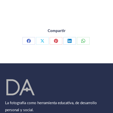
Compartir
Compartir
Compartir
Compartir
Compartir
Compartir
con
con
con
con
con
Facebook
X
Pinterest
LinkedIn
WhatsApp
La fotografía como herramienta educativa, de desarrollo
personal y social.