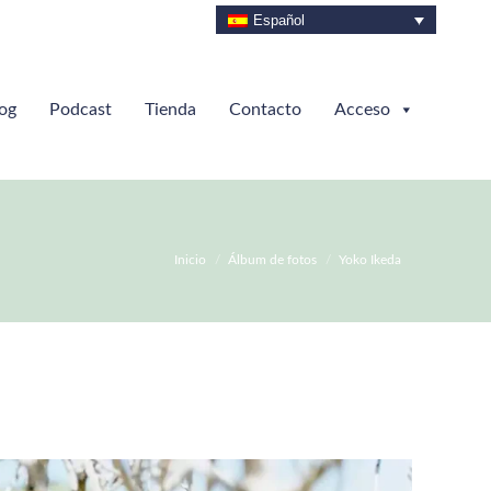
Español
og
Podcast
Tienda
Contacto
Acceso
Estás aquí:
Inicio
Álbum de fotos
Yoko Ikeda