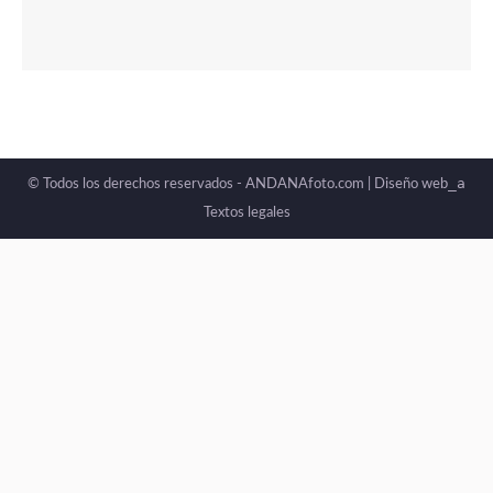
_a
© Todos los derechos reservados - ANDANAfoto.com |
Diseño web
Textos legales