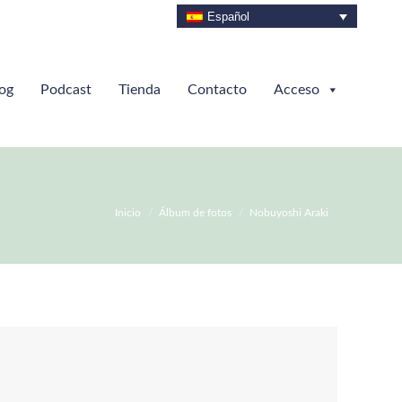
Español
og
Podcast
Tienda
Contacto
Acceso
Estás aquí:
Inicio
Álbum de fotos
Nobuyoshi Araki