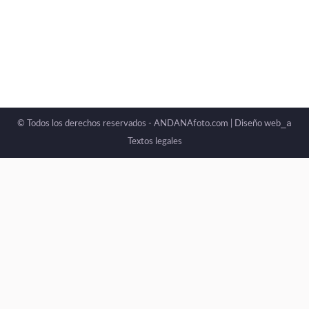
_a
© Todos los derechos reservados - ANDANAfoto.com |
Diseño web
Textos legales