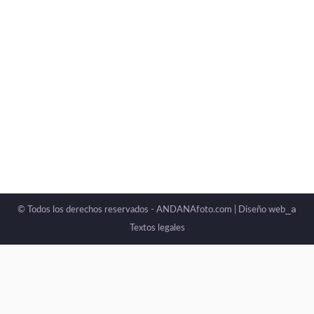
_a
© Todos los derechos reservados - ANDANAfoto.com |
Diseño web
Textos legales