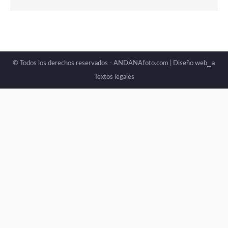
_a
© Todos los derechos reservados - ANDANAfoto.com |
Diseño web
Textos legales