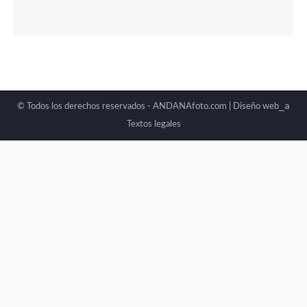
_a
© Todos los derechos reservados - ANDANAfoto.com |
Diseño web
Textos legales