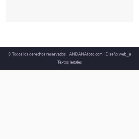
_a
© Todos los derechos reservados - ANDANAfoto.com |
Diseño web
Textos legales