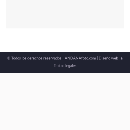
_a
© Todos los derechos reservados - ANDANAfoto.com |
Diseño web
Textos legales