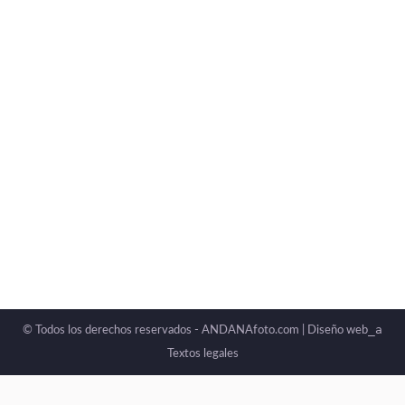
_a
© Todos los derechos reservados - ANDANAfoto.com |
Diseño web
Textos legales