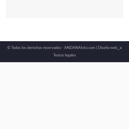
_a
© Todos los derechos reservados - ANDANAfoto.com |
Diseño web
Textos legales