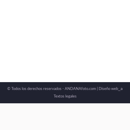
_a
© Todos los derechos reservados - ANDANAfoto.com |
Diseño web
Textos legales