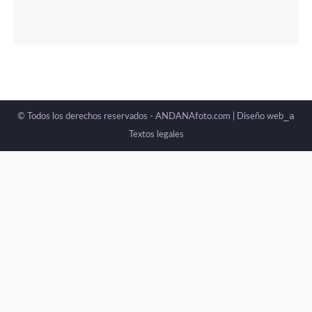
_a
© Todos los derechos reservados - ANDANAfoto.com |
Diseño web
Textos legales