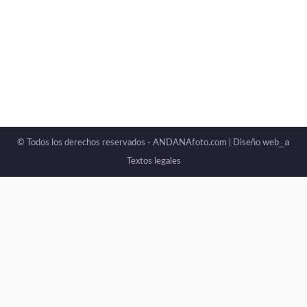
_a
© Todos los derechos reservados - ANDANAfoto.com |
Diseño web
Textos legales