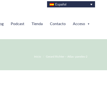
Español
og
Podcast
Tienda
Contacto
Acceso
Estás aquí:
Inicio
Gerard Richter – Atlas- paneles-2