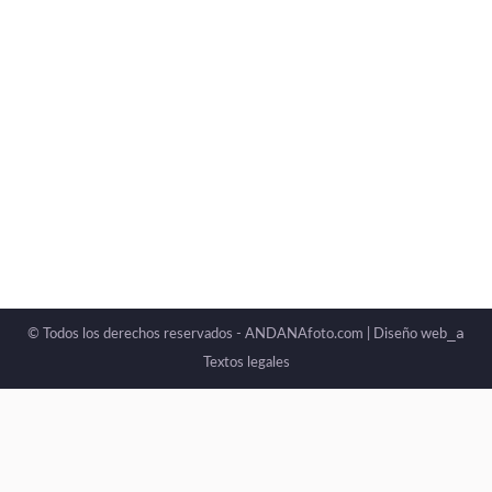
_a
© Todos los derechos reservados - ANDANAfoto.com |
Diseño web
Textos legales