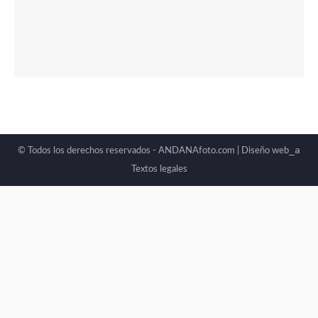
_a
© Todos los derechos reservados - ANDANAfoto.com |
Diseño web
Textos legales