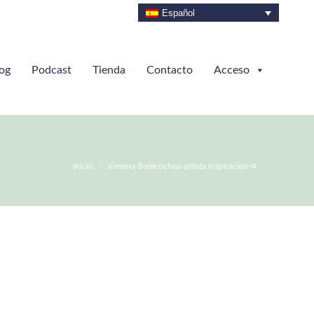
Español
og
Podcast
Tienda
Contacto
Acceso
Estás aquí:
Inicio
Ximena Berecochea-artista inspiración-4