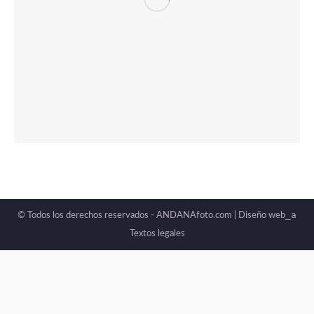
_a
© Todos los derechos reservados - ANDANAfoto.com |
Diseño web
Textos legales