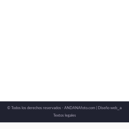
_a
© Todos los derechos reservados - ANDANAfoto.com |
Diseño web
Textos legales