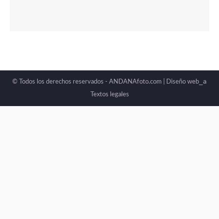
_a
© Todos los derechos reservados - ANDANAfoto.com |
Diseño web
Textos legales