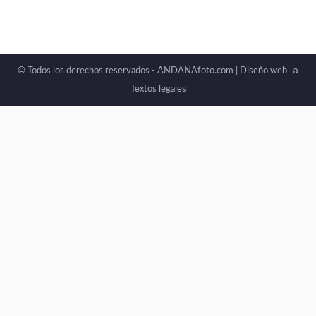
_a
© Todos los derechos reservados - ANDANAfoto.com |
Diseño web
Textos legales