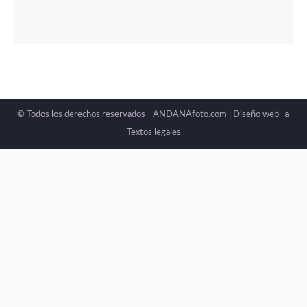
_a
© Todos los derechos reservados - ANDANAfoto.com |
Diseño web
Textos legales