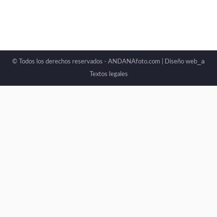
_a
© Todos los derechos reservados - ANDANAfoto.com |
Diseño web
Textos legales