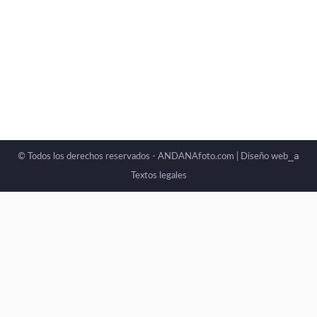
_a
© Todos los derechos reservados - ANDANAfoto.com |
Diseño web
Textos legales