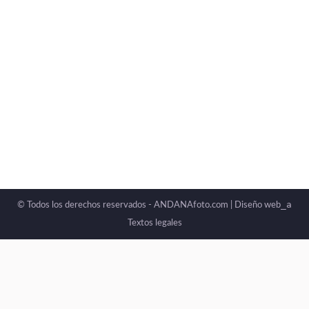
_a
© Todos los derechos reservados - ANDANAfoto.com |
Diseño web
Textos legales