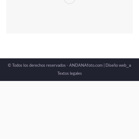
_a
© Todos los derechos reservados - ANDANAfoto.com |
Diseño web
Textos legales