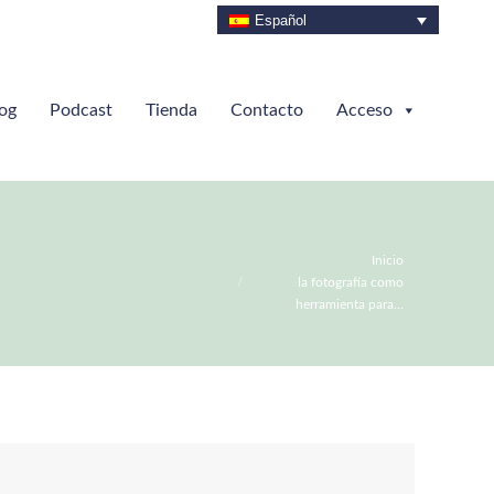
Español
og
Podcast
Tienda
Contacto
Acceso
Estás aquí:
Inicio
la fotografía como
herramienta para…