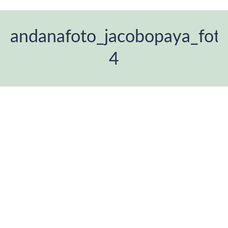
andanafoto_jacobopaya_foto
4
Estás aquí: