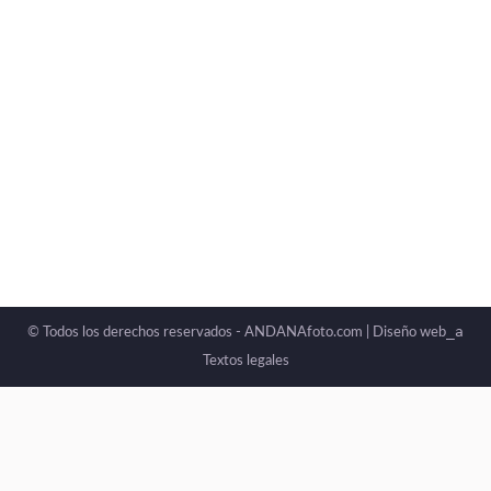
_a
© Todos los derechos reservados - ANDANAfoto.com |
Diseño web
Textos legales