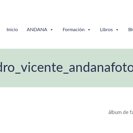
Inicio
ANDANA
Formación
Libros
Bl
dro_vicente_andanafot
álbum de f