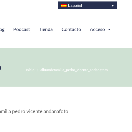
Español
og
Podcast
Tienda
Contacto
Acceso
o
Estás aquí:
Inicio
albumdefamilia_pedro_vicente_andanafoto
amilia pedro vicente andanafoto