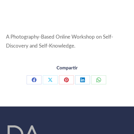
A Photography-Based Online Workshop on Self-
Discovery and Self-Knowledge.
Compartir
Compartir
Compartir
Compartir
Compartir
Compartir
con
con
con
con
con
Facebook
X
Pinterest
LinkedIn
WhatsApp