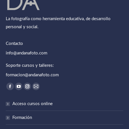
La fotografía como herramienta educativa, de desarrollo
personal y social.
Contacto
info@andanafoto.com
Soporte cursos y talleres:
formacion@andanafoto.com
Encuéntranos en:
Abrir
Abrir
Abrir
Abrir
enlace
enlace
enlace
enlace
Acceso cursos online
en
en
en
en
una
una
una
una
Formación
nueva
nueva
nueva
nueva
ventana/pestaña
ventana/pestaña
ventana/pestaña
ventana/pestaña