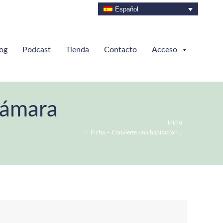
Español
og
Podcast
Tienda
Contacto
Acceso
ámara
Estás aquí:
Inicio
Ficha – Convierte una habitación…