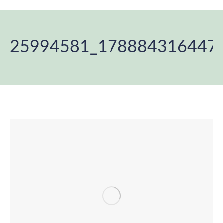
25994581_178884316447
Estás aquí: