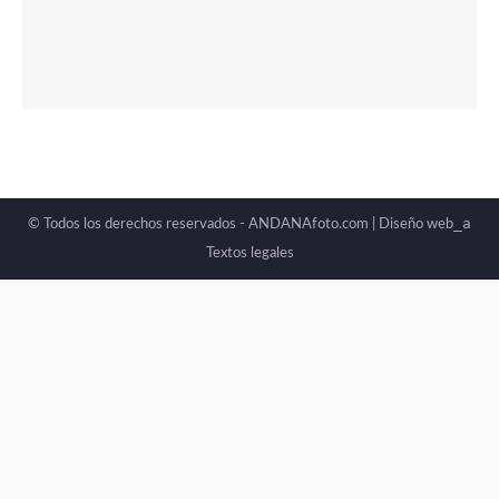
_a
© Todos los derechos reservados - ANDANAfoto.com |
Diseño web
Textos legales