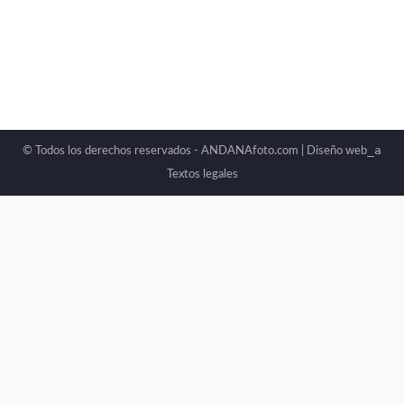
_a
© Todos los derechos reservados - ANDANAfoto.com |
Diseño web
Textos legales