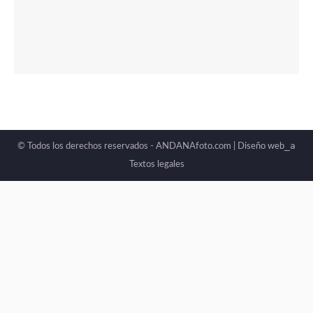
_a
© Todos los derechos reservados - ANDANAfoto.com |
Diseño web
Textos legales