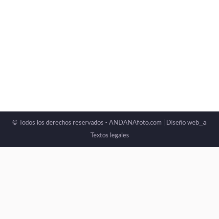
_a
© Todos los derechos reservados - ANDANAfoto.com |
Diseño web
Textos legales