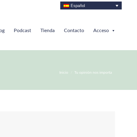
Español
og
Podcast
Tienda
Contacto
Acceso
Estás aquí:
Inicio
Tu opinión nos importa