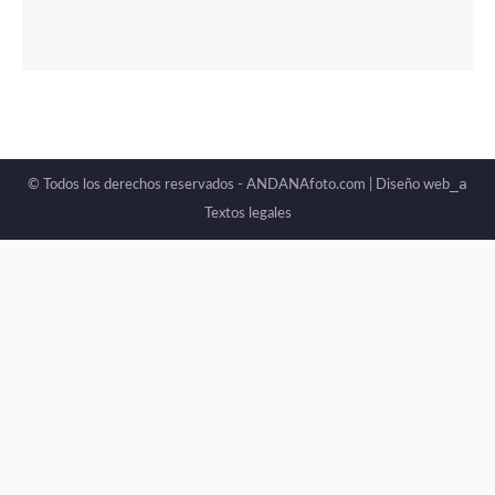
_a
© Todos los derechos reservados - ANDANAfoto.com |
Diseño web
Textos legales