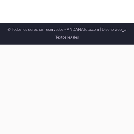
_a
© Todos los derechos reservados - ANDANAfoto.com |
Diseño web
Textos legales