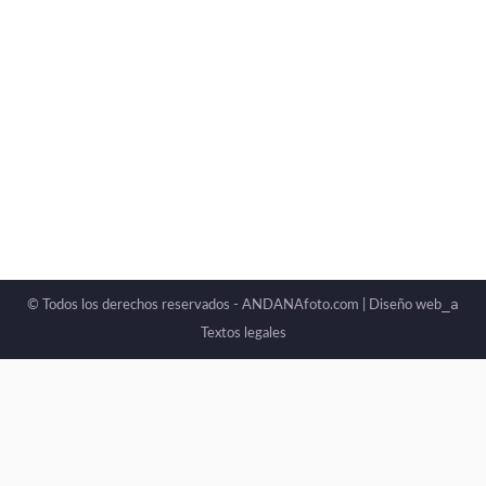
_a
© Todos los derechos reservados - ANDANAfoto.com |
Diseño web
Textos legales