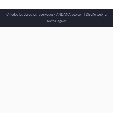
_a
© Todos los derechos reservados - ANDANAfoto.com |
Diseño web
Textos legales