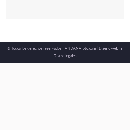
_a
© Todos los derechos reservados - ANDANAfoto.com |
Diseño web
Textos legales