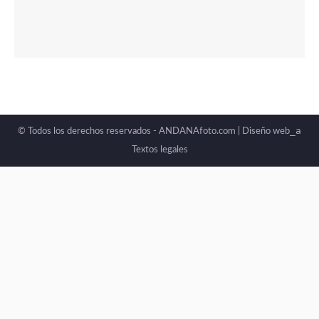
_a
© Todos los derechos reservados - ANDANAfoto.com |
Diseño web
Textos legales