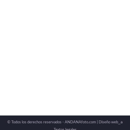
_a
© Todos los derechos reservados - ANDANAfoto.com |
Diseño web
Textos legales