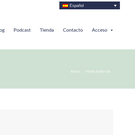
Español
og
Podcast
Tienda
Contacto
Acceso
Estás aquí:
Inicio
Marta Syrko-16