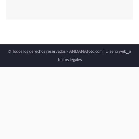
_a
© Todos los derechos reservados - ANDANAfoto.com |
Diseño web
Textos legales