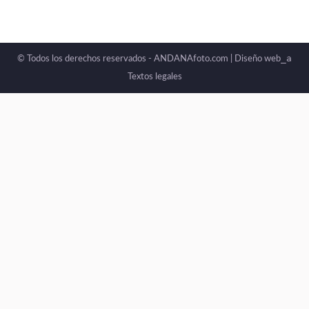
_a
© Todos los derechos reservados - ANDANAfoto.com |
Diseño web
Textos legales